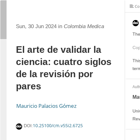
Co
Sun, 30 Jun 2024 in
Colombia Medica
The
El arte de validar la
Cop
ciencia: cuatro siglos
Thi
ter
de la revisión por
pares
Auth
Ma
Mauricio Palacios Gómez
Uni
Rev
10.25100/cm.v55i2.6725
DOI: