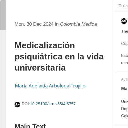
Co
Mon, 30 Dec 2024 in
Colombia Medica
The
Medicalización
Cop
psiquiátrica en la vida
Est
una
universitaria
Auth
María Adelaida Arboleda-Trujillo
Mar
Uni
10.25100/cm.v55i4.6757
DOI:
Dep
Col
Main Text