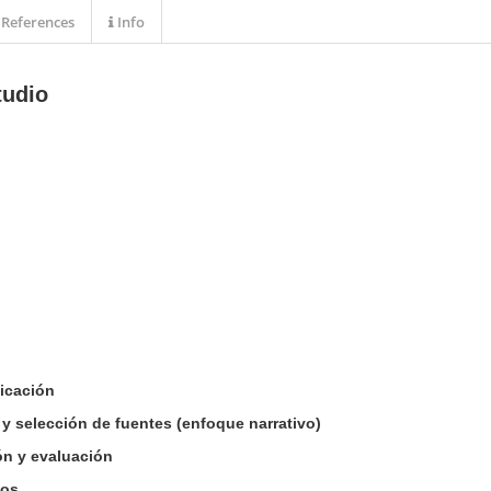
References
Info
tudio
ficación
y selección de fuentes (enfoque narrativo)
ión y evaluación
tos