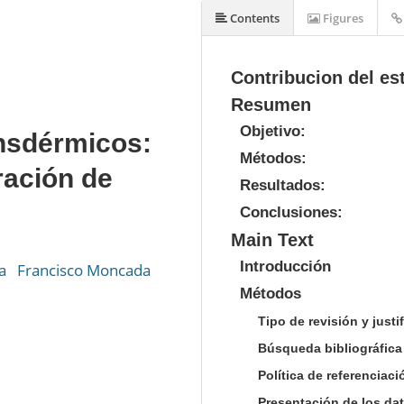
Contents
Figures
Contribucion del es
Resumen
Objetivo:
ansdérmicos:
Métodos:
ración de
Resultados:
Conclusiones:
Main Text
Introducción
a
Francisco Moncada
Métodos
Tipo de revisión y justi
Búsqueda bibliográfica 
Política de referenciac
Presentación de los da