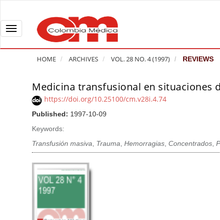
Q
u
i
T
c
o
k
g
HOME
ARCHIVES
VOL. 28 NO. 4 (1997)
REVIEWS
j
g
u
l
Medicina transfusional en situaciones d
A
m
e
r
https://doi.org/10.25100/cm.v28i.4.74
p
n
t
Published:
1997-10-09
t
a
i
o
v
Keywords:
c
p
i
l
Transfusión masiva
,
Trauma
,
Hemorragias
,
Concentrados
,
P
a
g
e
g
a
S
e
t
i
c
i
d
o
o
e
n
b
n