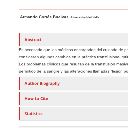
n
M
M
A
a
Armando Cortés Buelvas
a
u
Universidad del Valle
i
i
t
n
n
h
C
A
o
Abstract
o
r
r
Es necesario que los médicos encargados del cuidado de p
t
s
n
consideren algunos cambios en la práctica transfusional rutin
i
t
Los problemas clínicos que resultan de la transfusión masi
c
e
permitido de la sangre y las alteraciones llamadas "lesión
l
n
e
t
Author Biography
C
S
o
i
How to Cite
n
d
t
e
Statistics
e
b
n
a