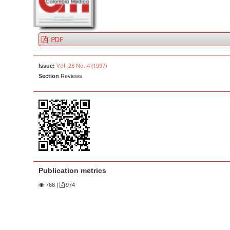
a
t
r
e
n
PDF
t
M
Vol. 28 No. 4 (1997)
Issue:
a
Section
Reviews
i
n
N
a
v
i
g
Publication metrics
a
768
|
974
t
i
o