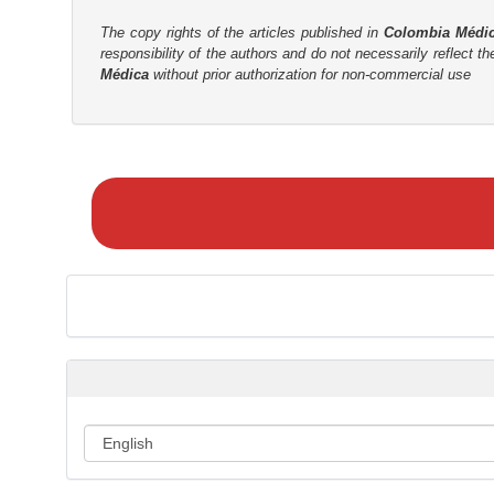
t
r
The copy rights of the articles published in
Colombia Médi
responsibility of the authors and do not necessarily reflect t
Médica
without prior authorization for non-commercial use
M
a
k
e
a
S
u
b
m
i
s
s
i