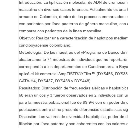
C
Introducción: La tipificación molecular de ADN de cromosom
r
o
masculino en diversos casos forenses. Actualmente es una her
n
armado en Colombia, dentro de los procesos enmarcados en
t
con parientes por línea paaterna de género masculino, con e
e
comparar con parientes de la línea masculina.
n
Objetivo: Realizar una caracterización de haplotipos media
t
cundiboyacense colombiano.
Metodología: De las muestras del «Programa de Banco de mu
aleatoriamente 74 muestras de individuos que no reportaron 
correspondía a los departamentos de Cundinamarca o Boyacá
aplicó el kit comercial AmpFiSTR®YFiler™ (DYS456, DYS
GATA-H4, DYS437, DYS438 y DYS448).
Resultados: Distribución de frecuencias alélicas y haplotí
68 eran únicos y 3 fueron observados en 2 individuos con u
para la muestra poblacional fue de 99.9% con un poder de d
poblaciones entre sí no presentó diferencias estadísticas si
Discusión: Los valores de diversidad haplotípica, poder de d
filiación por línea paterna y son coherentes con los valores 