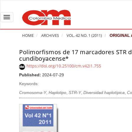
Q
u
i
T
c
o
k
g
HOME
ARCHIVES
VOL. 42 NO. 1 (2011)
ORIGINAL 
j
g
u
l
Polimorfismos de 17 marcadores STR de
A
m
e
cundiboyacense*
r
p
n
t
https://doi.org/10.25100/cm.v42i1.755
t
a
i
Published:
2024-07-29
o
v
c
Keywords:
p
i
l
a
g
Cromosoma-Y
,
Haplotipo
,
STR-Y
,
Diversidad haplotípica
,
Co
e
g
a
S
e
t
i
c
i
d
o
o
e
n
b
n