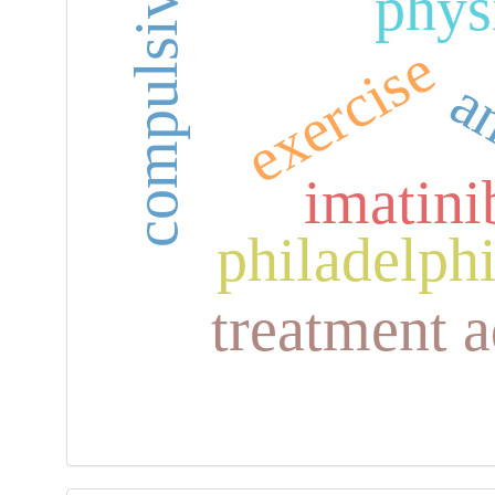
phys
exercise
a
imatini
philadelp
treatment 