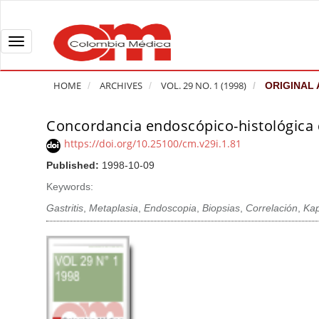
Q
u
i
T
c
o
k
g
HOME
ARCHIVES
VOL. 29 NO. 1 (1998)
ORIGINAL 
j
g
u
l
Concordancia endoscópico-histológica de
A
m
e
r
https://doi.org/10.25100/cm.v29i.1.81
p
n
t
Published:
1998-10-09
t
a
i
o
v
Keywords:
c
p
i
l
Gastritis
,
Metaplasia
,
Endoscopia
,
Biopsias
,
Correlación
,
Ka
a
g
e
g
a
S
e
t
i
c
i
d
o
o
e
n
b
n