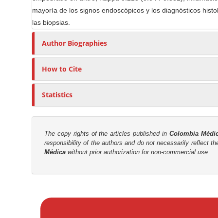
t
mayoría de los signos endoscópicos y los diagnósticos histoló
r
las biopsias.
Author Biographies
How to Cite
Statistics
The copy rights of the articles published in
Colombia Médi
responsibility of the authors and do not necessarily reflect t
Médica
without prior authorization for non-commercial use
M
a
k