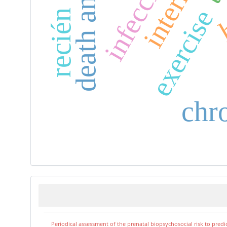
recién nacido
death anxiety
infección
h
exercise
chr
Periodical assessment of the prenatal biopsychosocial risk to predi