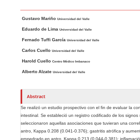
n
M
M
A
a
Gustavo Mariño
a
u
Universidad del Valle
i
i
t
Eduardo de Lima
Universidad del Valle
n
n
h
Fernado Tuffi García
Universidad del Valle
C
A
o
o
r
r
Carlos Cuello
Universidad del Valle
t
s
n
Harold Cuello
Centro Médico Imbanaco
i
t
Alberto Alzate
c
Universidad del Valle
e
l
n
e
t
C
Abstract
S
o
i
Se realizó un estudio prospectivo con el fin de evaluar la c
n
d
intestinal. Se estableció un registro codificado de los signos
t
e
seleccionaron aquellas asociaciones que tuvieran una correla
e
b
antro, Kappa 0.208 (0.041-0.376); gastritis atrófica y aument
n
a
empedrado en antro, Kappa 0.213 (0.044-0.381); inflamació