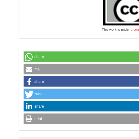
Licen
This work is under
share
mail
share
tweet
share
print