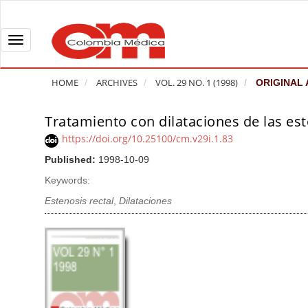
Q
u
i
T
c
o
k
g
HOME
ARCHIVES
VOL. 29 NO. 1 (1998)
ORIGINAL 
j
g
u
l
Tratamiento con dilataciones de las est
A
m
e
r
https://doi.org/10.25100/cm.v29i.1.83
p
n
t
Published:
1998-10-09
t
a
i
o
v
Keywords:
c
p
i
l
Estenosis rectal
,
Dilataciones
a
g
e
g
a
S
e
t
i
c
i
d
o
o
e
n
b
n