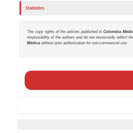
t
r
Statistics
The copy rights of the articles published in
Colombia Médi
responsibility of the authors and do not necessarily reflect t
Médica
without prior authorization for non-commercial use
M
a
k
e
a
S
u
b
m
i