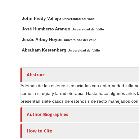
n
M
M
A
a
John Fredy Vallejo
a
u
Universidad del Valle
i
i
t
José Humberto Arango
Universidad del Valle
n
n
h
Jesús Arbey Hoyos
Universidad del Valle
C
A
o
o
r
r
Abraham Kestenberg
Universidad del Valle
t
s
n
i
t
c
e
Abstract
l
n
Además de las estenosis asociadas con enfermedad inflamato
e
t
como la cirugía y la radioterapia. Hasta hace algunos años l
C
S
presentan siete casos de estenosis de recto manejados con di
o
i
n
d
Author Biographies
t
e
e
b
How to Cite
n
a