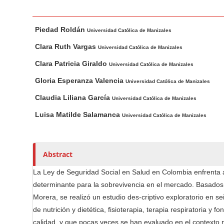
n
M
M
A
a
Piedad Roldán
a
u
Universidad Católica de Manizales
i
i
t
Clara Ruth Vargas
Universidad Católica de Manizales
n
n
h
Clara Patricia Giraldo
Universidad Católica de Manizales
C
A
o
o
r
r
Gloria Esperanza Valencia
Universidad Católica de Manizales
t
s
n
Claudia Liliana García
Universidad Católica de Manizales
i
t
Luisa Matilde Salamanca
c
Universidad Católica de Manizales
e
l
n
e
t
C
Abstract
S
o
i
La Ley de Seguridad Social en Salud en Colombia enfrenta a l
n
d
determinante para la sobrevivencia en el mercado. Basados
t
e
Morera, se realizó un estudio des-criptivo exploratorio en s
e
b
de nutrición y dietética, fisioterapia, terapia respiratoria y
n
a
calidad, y que pocas veces se han evaluado en el contexto n