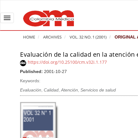
Q
u
i
T
c
o
k
g
HOME
ARCHIVES
VOL. 32 NO. 1 (2001)
ORIGINAL 
j
g
u
l
Evaluación de la calidad en la atención
A
m
e
r
https://doi.org/10.25100/cm.v32i.1.177
p
n
t
Published:
2001-10-27
t
a
i
o
v
Keywords:
c
p
i
l
Evaluación
,
Calidad
,
Atención
,
Servicios de salud
a
g
e
g
a
S
e
t
i
c
i
d
o
o
e
n
b
n