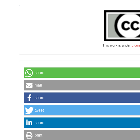
Licen
This work is under
share
mail
share
tweet
share
print