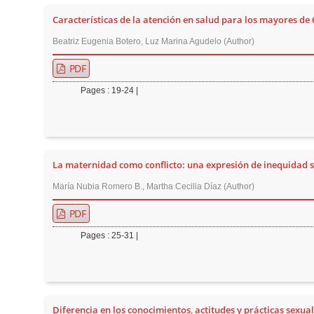
r
Características de la atención en salud para los mayores de 
Beatriz Eugenia Botero, Luz Marina Agudelo (Author)
PDF
Pages : 19-24 |
La maternidad como conflicto: una expresión de inequidad s
María Nubia Romero B., Martha Cecilia Díaz (Author)
PDF
Pages : 25-31 |
Diferencia en los conocimientos, actitudes y prácticas sexu