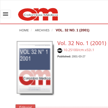
Q
u
i
T
c
o
k
g
HOME
ARCHIVES
VOL. 32 NO. 1 (2001)
j
g
u
l
Vol. 32 No. 1 (2001)
m
e
10.25100/cm.v32i.1
p
n
t
Published:
2001-03-27
a
o
v
p
i
a
g
g
a
e
t
c
i
o
o
n
n
Editorial