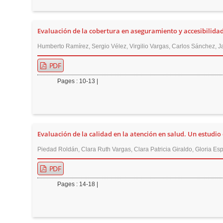
n
M
a
Evaluación de la cobertura en aseguramiento y accesibilidad 
i
Humberto Ramírez, Sergio Vélez, Virgilio Vargas, Carlos Sánchez, J
n
PDF
C
o
Pages : 10-13 |
n
t
e
n
Evaluación de la calidad en la atención en salud. Un estudio
t
Piedad Roldán, Clara Ruth Vargas, Clara Patricia Giraldo, Gloria Es
S
PDF
i
d
Pages : 14-18 |
e
b
a