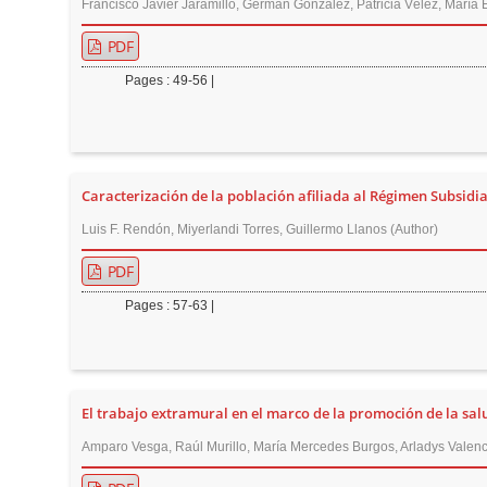
Francisco Javier Jaramillo, Germán González, Patricia Vélez, María
PDF
Pages : 49-56 |
Caracterización de la población afiliada al Régimen Subsidiad
Luis F. Rendón, Miyerlandi Torres, Guillermo Llanos (Author)
PDF
Pages : 57-63 |
El trabajo extramural en el marco de la promoción de la sal
Amparo Vesga, Raúl Murillo, María Mercedes Burgos, Arladys Valenci