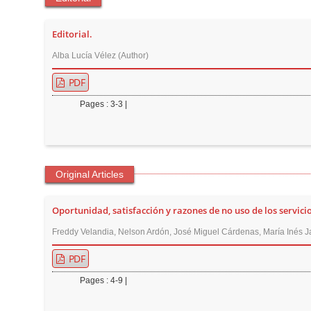
t
e
Editorial.
n
Alba Lucía Vélez (Author)
t
M
PDF
a
Pages : 3-3 |
i
n
N
a
Original Articles
v
i
Oportunidad, satisfacción y razones de no uso de los servici
g
Freddy Velandia, Nelson Ardón, José Miguel Cárdenas, María Inés Ja
a
PDF
t
i
Pages : 4-9 |
o