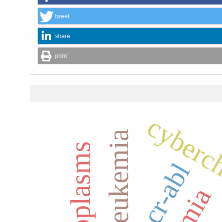
tweet
share
print
cyberc
bcr-abl