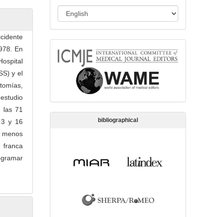
s
L
s
a
i
n
cidente
o
memberships
g
1978. En
n
u
ospital
a
SS) y el
g
tomías,
e
estudio
 las 71
bibliographical
 3 y 16
o menos
 franca
rogramar