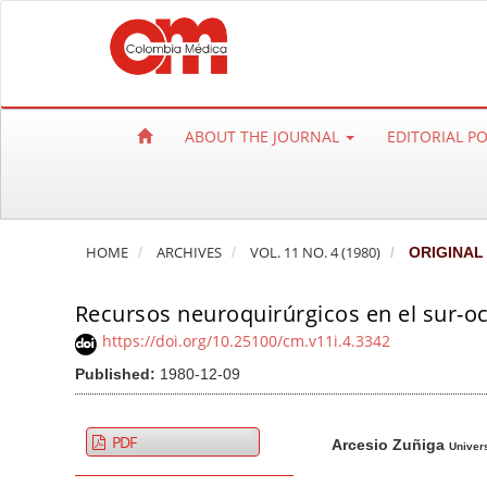
Q
u
i
c
k
ABOUT THE JOURNAL
EDITORIAL P
j
u
m
p
HOME
ARCHIVES
VOL. 11 NO. 4 (1980)
ORIGINAL
t
o
Recursos neuroquirúrgicos en el sur-o
p
a
https://doi.org/10.25100/cm.v11i.4.3342
g
Published:
1980-12-09
e
c
A
M
A
PDF
Arcesio Zuñiga
o
r
a
u
Univers
n
t
i
t