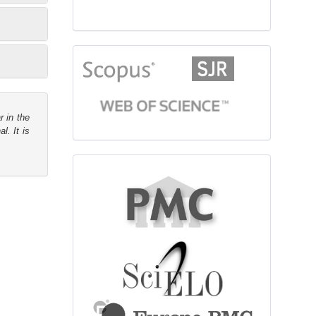
citationindex
r in the
l. It is
fulltext