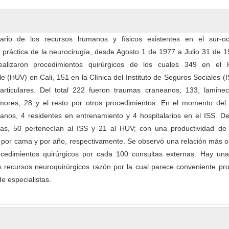
ario de los recursos humanos y físicos existentes en el sur-oc
 práctica de la neurocirugía, desde Agosto 1 de 1977 a Julio 31 de 
alizaron procedimientos quirúrgicos de los cuales 349 en el H
lle (HUV) en Cali, 151 en la Clínica del Instituto de Seguros Sociales (I
particulares. Del total 222 fueron traumas craneanos; 133, laminec
mores, 28 y el resto por otros procedimientos. En el momento del 
anos, 4 residentes en entrenamiento y 4 hospitalarios en el ISS. De
das, 50 pertenecían al ISS y 21 al HUV; con una productividad de
s por cama y por año, respectivamente. Se observó una relación más 
cedimientos quirúrgicos por cada 100 consultas externas. Hay una
os recursos neuroquirúrgicos razón por la cual parece conveniente p
e especialistas.