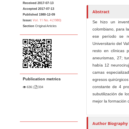
Received 2017-07-13
t
i
n
h
Accepted 2017-07-13
c
A
o
e
Abstract
Published 1980-12-09
l
r
r
n
Vol. 11 No. 4 (1980)
Issue:
Se hizo un invent
e
t
s
t
Section
Original Articles
colombiano, para la
S
i
M
ese período se re
i
c
a
Universitario del Va
d
l
i
resto en clínicas 
e
e
n
aneurismas, 27; tu
b
C
N
había 12 neurociruj
a
o
a
camas especializa
r
n
v
Publication metrics
egresos quirúrgico
t
i
e
constante de 4 pro
636
|
334
g
n
subutilización de l
a
t
mejor la formación d
t
i
o
Author Biography