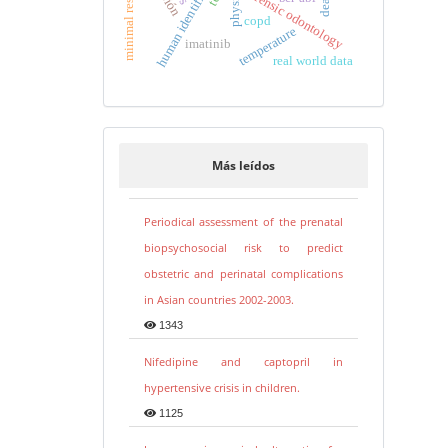
human identification
forensic odontology
copd
temperature
imatinib
real world data
Más leídos
Periodical assessment of the prenatal
biopsychosocial risk to predict
obstetric and perinatal complications
in Asian countries 2002-2003.
1343
Nifedipine and captopril in
hypertensive crisis in children.
1125