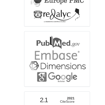
bibliographicdatabase
indexed
2.1
2021
CiteScore