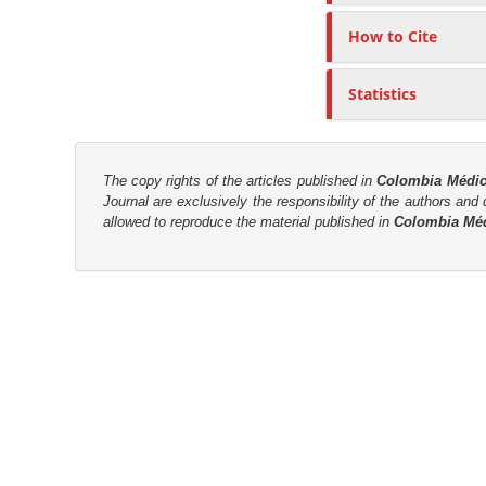
n
M
How to Cite
a
i
Statistics
n
C
o
The copy rights of the articles published in
Colombia Médi
n
Journal are
exclusively the
responsibility of the authors and d
allowed to reproduce the material published in
Colombia Mé
t
e
n
t
S
i
d
e
b
a