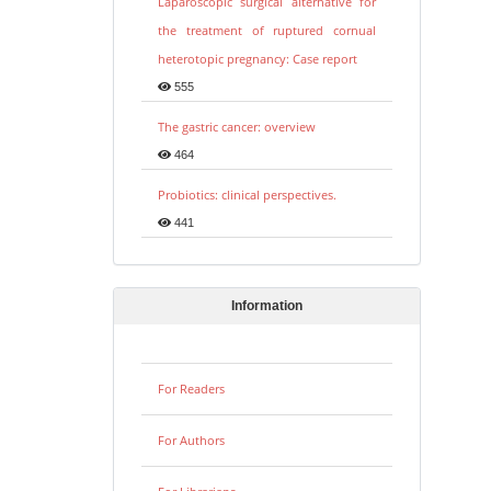
Laparoscopic surgical alternative for
the treatment of ruptured cornual
heterotopic pregnancy: Case report
555
The gastric cancer: overview
464
Probiotics: clinical perspectives.
441
Information
For Readers
For Authors