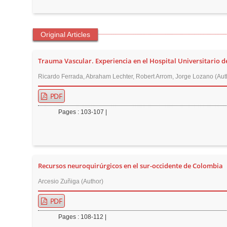
t
e
n
Original Articles
t
M
Trauma Vascular. Experiencia en el Hospital Universitario de
a
Ricardo Ferrada, Abraham Lechter, Robert Arrom, Jorge Lozano (Aut
i
PDF
n
N
Pages : 103-107 |
a
v
i
g
Recursos neuroquirúrgicos en el sur-occidente de Colombia
a
Arcesio Zuñiga (Author)
t
PDF
i
o
Pages : 108-112 |