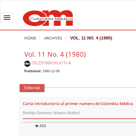
Q
u
i
T
c
o
k
g
HOME
ARCHIVES
VOL. 11 NO. 4 (1980)
j
g
u
l
Vol. 11 No. 4 (1980)
m
e
10.25100/cm.v11i.4
p
n
t
Published:
1980-12-09
a
o
v
p
i
Editorial
a
g
g
a
Carta introductoria al primer numero de Colombia Médica
e
t
Rodrigo Guerrero Velasco (Author)
c
i
o
o
459
n
n