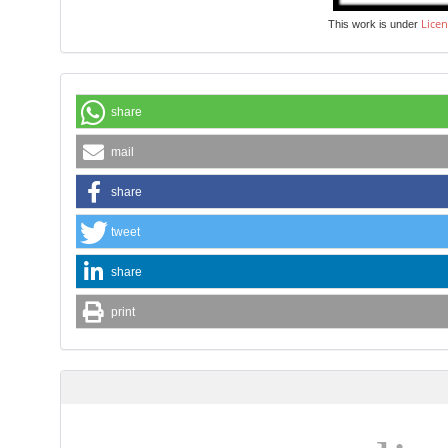
Licen
This work is under
share
mail
share
tweet
share
print