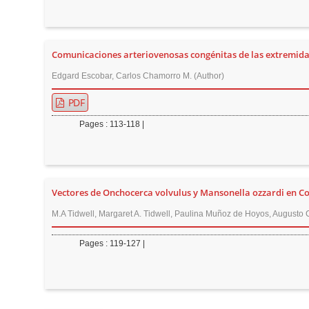
n
M
a
Comunicaciones arteriovenosas congénitas de las extremid
i
n
Edgard Escobar, Carlos Chamorro M. (Author)
C
PDF
o
Pages : 113-118 |
n
t
e
n
Vectores de Onchocerca volvulus y Mansonella ozzardi en C
t
M.A Tidwell, Margaret A. Tidwell, Paulina Muñoz de Hoyos, Augusto C
S
i
Pages : 119-127 |
d
e
b
a