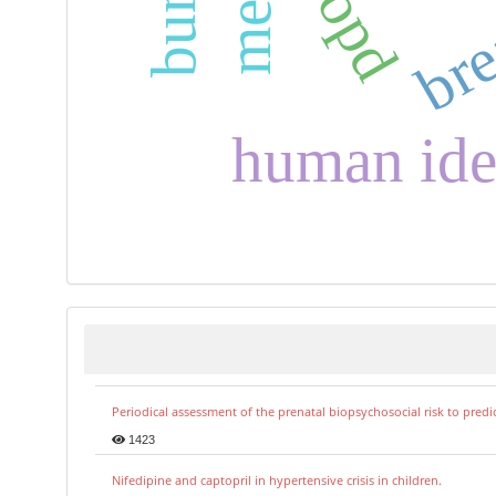
copd
human iden
Periodical assessment of the prenatal biopsychosocial risk to predi
1423
Nifedipine and captopril in hypertensive crisis in children.