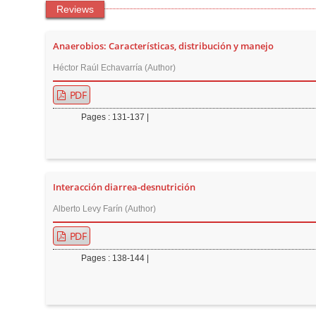
Reviews
r
Anaerobios: Características, distribución y manejo
Héctor Raúl Echavarría (Author)
PDF
Pages : 131-137 |
Interacción diarrea-desnutrición
Alberto Levy Farín (Author)
PDF
Pages : 138-144 |