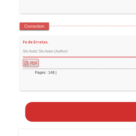
Correction
Fe de Erratas.
Sin Autor Sin Autor (Author)
PDF
Pages : 148 |
M
a
k
e
a
S