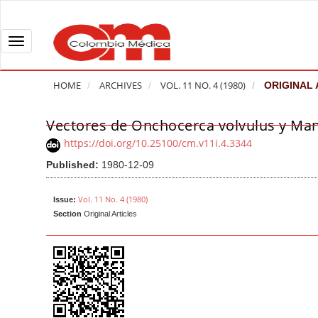
Q
u
i
T
c
o
k
g
HOME
ARCHIVES
VOL. 11 NO. 4 (1980)
ORIGINAL 
j
g
u
l
Vectores de Onchocerca volvulus y Man
A
m
e
r
https://doi.org/10.25100/cm.v11i.4.3344
p
n
t
Published:
1980-12-09
t
a
i
o
v
c
Vol. 11 No. 4 (1980)
Issue:
p
i
l
Section
Original Articles
a
g
e
g
a
S
e
t
i
c
i
d
o
o
e
n
b
n