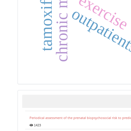
tamoxifen
exercis
outpatien
Periodical assessment of the prenatal biopsychosocial risk to predi
1423