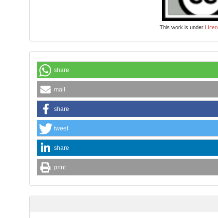
Licen
This work is under
share
mail
share
tweet
share
print