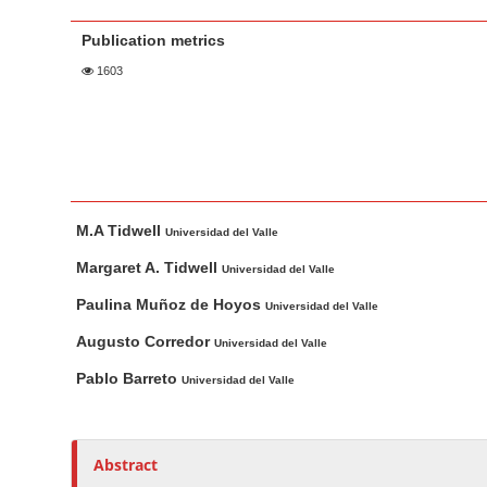
a
t
r
Publication metrics
e
n
1603
t
M
a
i
n
M
A
M.A Tidwell
N
a
u
Universidad del Valle
i
t
a
Margaret A. Tidwell
Universidad del Valle
n
h
v
Paulina Muñoz de Hoyos
Universidad del Valle
A
o
i
r
r
Augusto Corredor
Universidad del Valle
g
t
s
a
Pablo Barreto
Universidad del Valle
i
t
c
i
l
o
Abstract
e