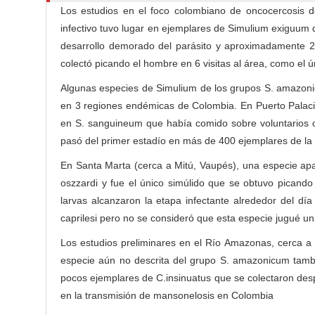
n
C
Los estudios en el foco colombiano de oncocercosis de
M
o
infectivo tuvo lugar en ejemplares de Simulium exiguum
a
n
desarrollo demorado del parásito y aproximadamente 2
i
t
colectó picando el hombre en 6 visitas al área, como el 
e
n
Algunas especies de Simulium de los grupos S. amazoni
n
C
en 3 regiones endémicas de Colombia. En Puerto Palacios (
t
o
en S. sanguineum que había comido sobre voluntarios c
n
pasó del primer estadío en más de 400 ejemplares de la
t
En Santa Marta (cerca a Mitú, Vaupés), una especie ap
e
oszzardi y fue el único simúlido que se obtuvo picando
n
larvas alcanzaron la etapa infectante alrededor del dí
t
caprilesi pero no se consideró que esta especie jugué un p
S
i
Los estudios preliminares en el Río Amazonas, cerca a
d
especie aún no descrita del grupo S. amazonicum también
e
pocos ejemplares de C.insinuatus que se colectaron des
b
en la transmisión de mansonelosis en Colombia
a