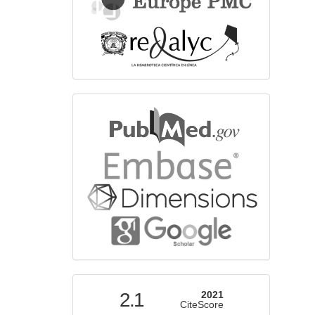
bibliographicdatabase
indexed
2.1
2021
CiteScore