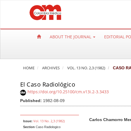
Q
u
i
c
k
ABOUT THE JOURNAL
EDITORIAL P
j
u
m
p
HOME
ARCHIVES
VOL. 13 NO. 2,3 (1982)
CASO RA
t
o
El Caso Radiológico
p
a
https://doi.org/10.25100/cm.v13i.2-3.3433
g
Published:
1982-08-09
e
c
A
M
A
Carlos Chamorro Me
o
r
a
u
Vol. 13 No. 2,3 (1982)
Issue:
n
Section
Caso Radiologico
t
i
t