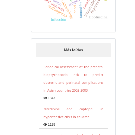
human identification
forensic odontology
outpatients
hepatits viral
temperature
dental materials
hierro
tamoxifen
antibiograma
copd
lipofuscina
infección
Más leídos
Periodical assessment of the prenatal
biopsychosocial risk to predict
obstetric and perinatal complications
in Asian countries 2002-2003.
1343
Nifedipine and captopril in
hypertensive crisis in children.
1125