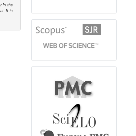
r in the
l. It is
citationindex
fulltext