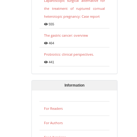
Laparoscopic surgical alternative for
the treatment of ruptured cornual
heterotopic pregnancy: Case report
555
The gastric cancer: overview
464
Probiotics: clinical perspectives.
441
Information
For Readers
For Authors