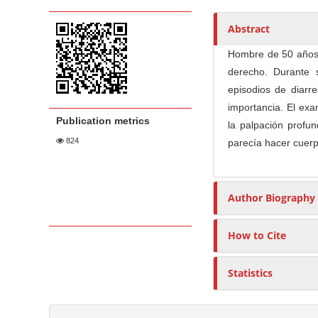
t
i
n
h
c
A
o
e
Abstract
l
r
r
n
Hombre de 50 años c
e
t
s
t
derecho. Durante 
S
i
M
episodios de diarr
i
c
a
importancia. El exa
d
l
i
Publication metrics
la palpación profu
e
e
n
824
parecía hacer cuerp
b
C
N
a
o
a
r
n
v
t
Author Biography
i
e
g
n
How to Cite
a
t
t
Statistics
i
o