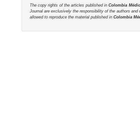
n
The copy rights of the articles published in
Colombia Médi
M
Journal are
exclusively the
responsibility of the authors and d
a
allowed to reproduce the material published in
Colombia Mé
i
n
C
o
n
t
e
n
t
S
i
d
e
b
a