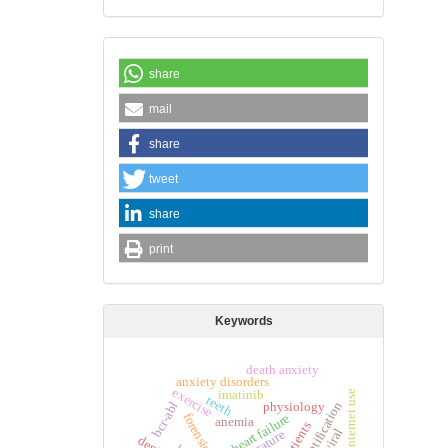
share
mail
share
tweet
share
print
Keywords
death anxiety
anxiety disorders
exercise
imatinib
internet use
teeth
physiology
bcr-abl
heart failure
anemia