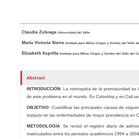
n
M
a
i
M
A
Claudia Zuluaga
n
a
u
Universidad del Valle
i
t
C
María Victoria Sierra
Instituto para Niños Ciegos y Sordos del Valle d
n
h
o
Elizabeth Asprilla
Instituto para Niños Ciegos y Sordos del Valle del 
A
o
n
r
r
t
t
s
e
Abstract
i
n
c
INTRODUCCIÓN
: La retinopatía de la prematuridad es 
t
l
de este problema en el mundo. En Colombia y en Cali se 
S
e
i
OBJETIVO
: Cuantificar las principales causas de cegue
C
d
o
impacto en las enfermedades de mayor prevalencia en Ca
e
n
METODOLOGÍA
: Se revisó el registro diario de admi
b
t
matriculados entre los periodos académicos 1994 a 2004; s
e
a