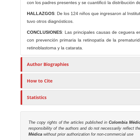
con los padres presentes y se cuantificó la distribución
n
r
t
HALLAZGOS
: De los 124 niños que ingresaron al Instit
tuvo otros diagnósticos.
CONCLUSIONES
: Las principales causas de ceguera en
con prevención primaria la retinopatía de la prematuri
retinoblastoma y la catarata.
Author Biographies
How to Cite
Statistics
The copy rights of the articles published in
Colombia Médi
responsibility of the authors and do not necessarily reflect t
Médica
without prior authorization for non-commercial use