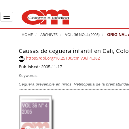
Q
u
i
T
c
o
k
g
HOME
ARCHIVES
VOL. 36 NO. 4 (2005)
ORIGINAL 
j
g
u
l
Causas de ceguera infantil en Cali, Col
A
m
e
r
https://doi.org/10.25100/cm.v36i.4.382
p
n
t
Published:
2005-11-17
t
a
i
o
v
Keywords:
c
p
i
l
Ceguera prevenible en niños
,
Retinopatía de la prematurida
a
g
e
g
a
S
e
t
i
c
i
d
o
o
e
n
b
n