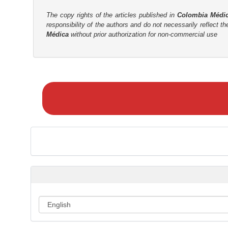
t
r
The copy rights of the articles published in
Colombia Médi
responsibility of the authors and do not necessarily reflect t
Médica
without prior authorization for non-commercial use
M
a
k
e
a
S
u
b
m
i
s
s
i