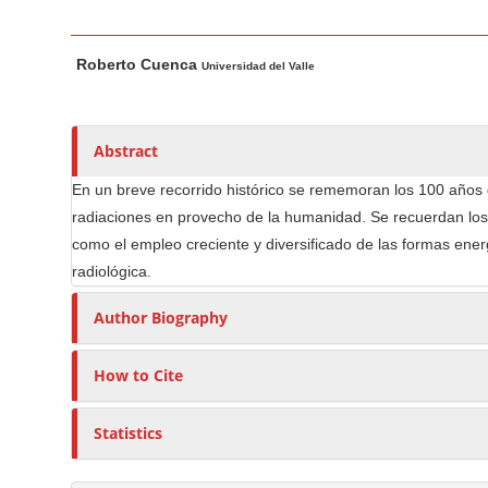
n
M
M
A
a
Roberto Cuenca
a
u
Universidad del Valle
i
i
t
n
n
h
C
A
o
Abstract
o
r
r
En un breve recorrido histórico se rememoran los 100 años 
t
s
n
radiaciones en provecho de la humanidad. Se recuerdan los 
i
t
como el empleo creciente y diversificado de las formas ener
c
e
radiológica.
l
n
e
t
Author Biography
C
S
o
i
How to Cite
n
d
t
e
Statistics
e
b
n
a