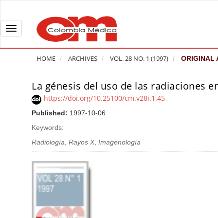
Q
u
i
T
c
o
k
g
HOME
ARCHIVES
VOL. 28 NO. 1 (1997)
ORIGINAL 
j
g
u
l
La génesis del uso de las radiaciones e
A
m
e
r
https://doi.org/10.25100/cm.v28i.1.45
p
n
t
Published:
1997-10-06
t
a
i
o
v
Keywords:
c
p
i
l
Radiología
,
Rayos X
,
Imagenología
a
g
e
g
a
S
e
t
i
c
i
d
o
o
e
n
b
n