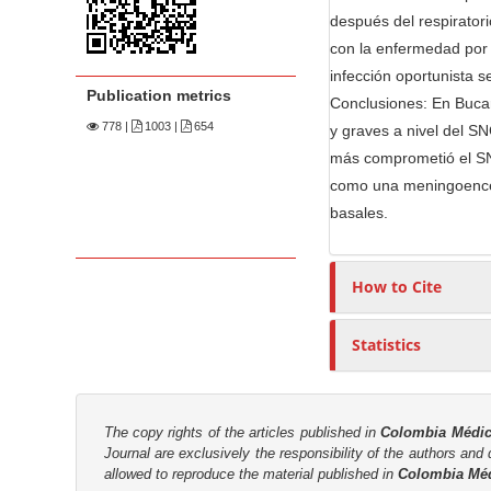
n
t
después del respirator
M
con la enfermedad por V
a
infección oportunista s
i
Publication metrics
Conclusiones: En Bucar
n
778
|
1003 |
654
y graves a nivel del S
C
más comprometió el SN
o
como una meningoencefa
n
basales.
t
e
How to Cite
n
t
Statistics
S
i
d
e
The copy rights of the articles published in
Colombia Médi
Journal are
exclusively the
responsibility of the authors and d
b
allowed to reproduce the material published in
Colombia Mé
a