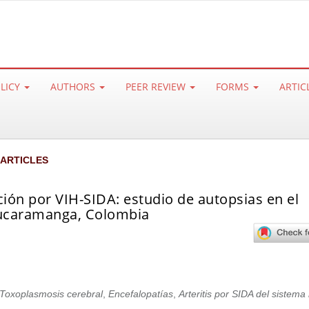
OLICY
AUTHORS
PEER REVIEW
FORMS
ARTIC
 ARTICLES
ción por VIH-SIDA: estudio de autopsias en el
 Bucaramanga, Colombia
Toxoplasmosis cerebral
,
Encefalopatías
,
Arteritis por SIDA del sistema