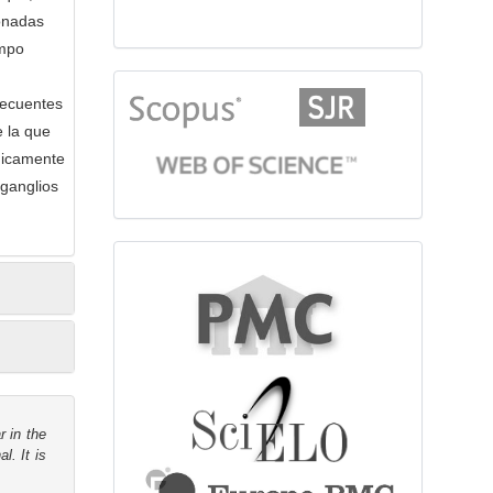
ionadas
empo
citationindex
recuentes
e la que
gicamente
 ganglios
fulltext
r in the
l. It is