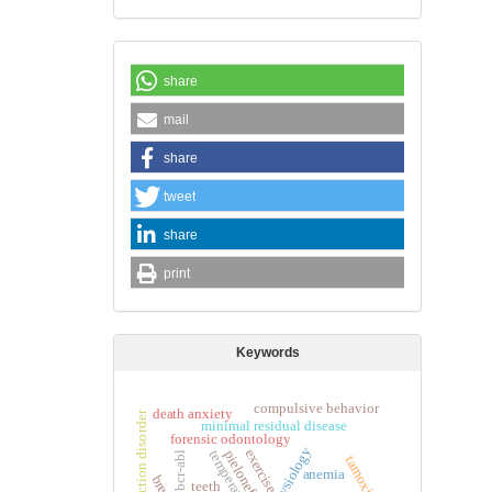
share
mail
share
tweet
share
print
Keywords
compulsive behavior
death anxiety
internet addiction disorder
minimal residual disease
forensic odontology
physiology
exercise
pielonefritis
temperature
bcr-abl
tamoxifen
anemia
teeth