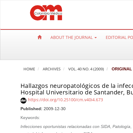
Q
u
i
c
k
ABOUT THE JOURNAL
EDITORIAL P
j
u
m
p
HOME
ARCHIVES
VOL. 40 NO. 4 (2009)
ORIGINAL
t
o
Hallazgos neuropatológicos de la infec
p
Hospital Universitario de Santander,
a
https://doi.org/10.25100/cm.v40i4.673
g
e
Published:
2009-12-30
c
Keywords:
o
Infecciones oportunistas relacionadas con SIDA
,
Patología
,
n