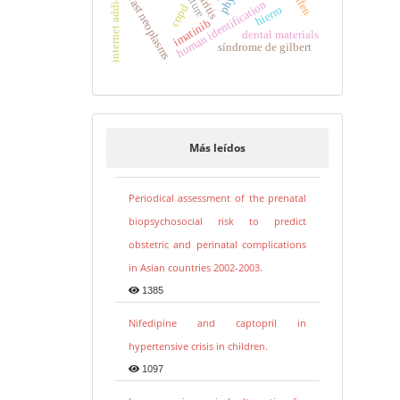
breast neoplasms
human identification
copd
hierro
imatinib
dental materials
síndrome de gilbert
Más leídos
Periodical assessment of the prenatal
biopsychosocial risk to predict
obstetric and perinatal complications
in Asian countries 2002-2003.
1385
Nifedipine and captopril in
hypertensive crisis in children.
1097