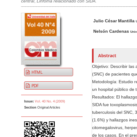
central
,
Linfoma relacionado con SIDA.
t
e
A
M
A
n
Julio César Mantilla
r
a
u
t
t
i
t
Nelsón Cardenas
Univ
M
i
n
h
a
c
A
o
i
l
r
r
Abstract
n
e
t
s
N
S
i
Objetivo: Describir las
HTML
i
c
a
(SNC) de pacientes que
d
l
Metodología: Estudio r
v
PDF
e
e
un hospital público de
i
b
C
Resultados: El hallazg
g
Vol. 40 No. 4 (2009)
Issue:
a
o
SIDA fue toxoplasmosis
a
Section
Original Articles
r
n
tuberculosis del SNC, 
t
t
(1.6%) y hallazgos ine
i
e
citomegalovirus, herpe
o
n
de los casos. En el pr