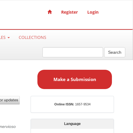
Register
Login
LES
COLLECTIONS
Search
M
a
Make a Submission
k
e
a
S
ISSN
Online ISSN:
1657-9534
u
b
m
Language
 nervioso
i