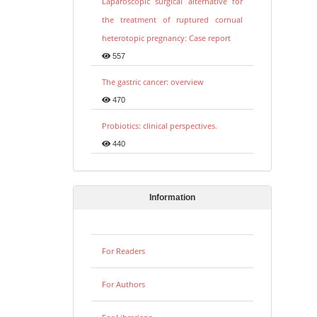
Laparoscopic surgical alternative for
the treatment of ruptured cornual
heterotopic pregnancy: Case report
557
The gastric cancer: overview
470
Probiotics: clinical perspectives.
440
Information
For Readers
For Authors