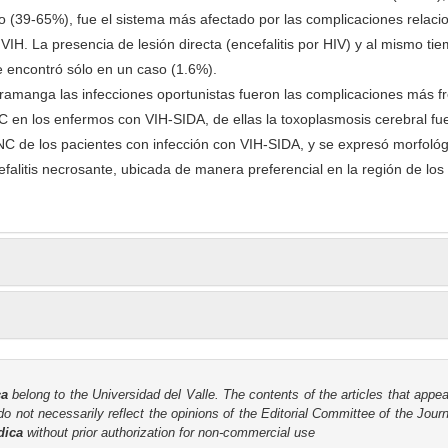
io (39-65%), fue el sistema más afectado por las complicaciones relac
IH. La presencia de lesión directa (encefalitis por HIV) y al mismo ti
e encontró sólo en un caso (1.6%).
amanga las infecciones oportunistas fueron las complicaciones más f
NC en los enfermos con VIH-SIDA, de ellas la toxoplasmosis cerebral fu
C de los pacientes con infección con VIH-SIDA, y se expresó morfoló
litis necrosante, ubicada de manera preferencial en la región de los
ca
belong to the Universidad del Valle. The contents of the articles that appea
o not necessarily reflect the opinions of the Editorial Committee of the Journa
dica
without prior authorization for non-commercial use