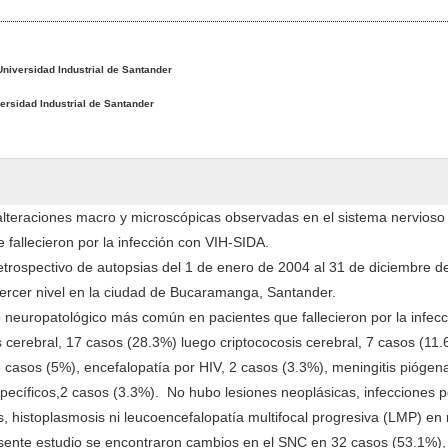
Universidad Industrial de Santander
ersidad Industrial de Santander
 alteraciones macro y microscópicas observadas en el sistema nervioso 
 fallecieron por la infección con VIH-SIDA.
etrospectivo de autopsias del 1 de enero de 2004 al 31 de diciembre d
 tercer nivel en la ciudad de Bucaramanga, Santander.
o neuropatológico más común en pacientes que fallecieron por la infecc
 cerebral, 17 casos (28.3%) luego criptococosis cerebral, 7 casos (11.
3 casos (5%), encefalopatía por HIV, 2 casos (3.3%), meningitis piógen
specíficos,2 casos (3.3%). No hubo lesiones neoplásicas, infecciones p
s, histoplasmosis ni leucoencefalopatía multifocal progresiva (LMP) en
esente estudio se encontraron cambios en el SNC en 32 casos (53.1%),