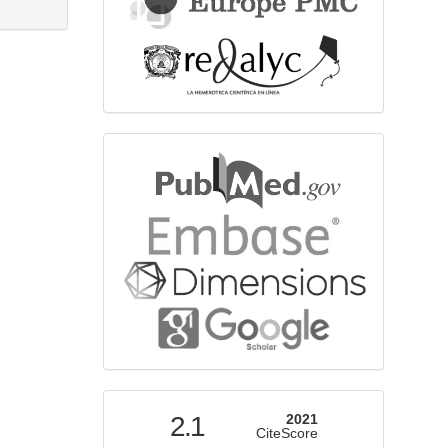
bibliographicdatabase
indexed
2.1
2021
CiteScore