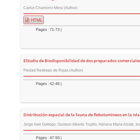
n
Carlos Chamorro-Mera (Author)
M
a
HTML
i
Pages : 71-73 |
n
C
o
n
EStudio de Biodisponibilidad de dos preparados comerciales 
t
Piedad Restrepo de Rojas (Author)
e
n
Pages : 42-46 |
t
S
i
d
Distribución espacial de la fauna de flebotomineos en la i
e
Jorge Ivan Gallego, Gustavo Alberto Trujillo, Adriana Maria Alzate, Iv
b
Pages : 47-50 |
a