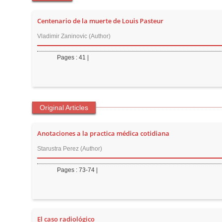
t
e
Centenario de la muerte de Louis Pasteur
n
Vladimir Zaninovic (Author)
t
M
Pages : 41 |
a
i
n
N
Original Articles
a
v
Anotaciones a la practica médica cotidiana
i
Starustra Perez (Author)
g
Pages : 73-74 |
a
t
i
o
El caso radiológico