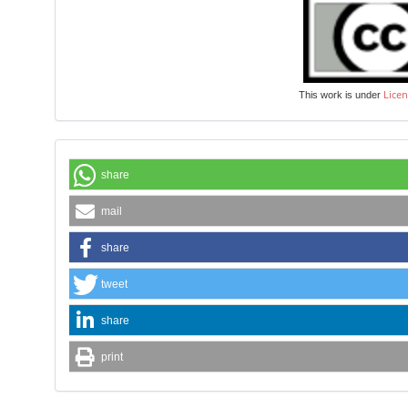
Licen
This work is under
share
mail
share
tweet
share
print