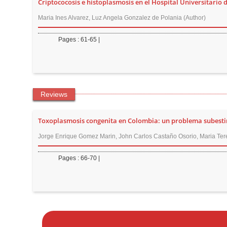
Criptococosis e histoplasmosis en el Hospital Universitario d
Maria Ines Alvarez, Luz Angela Gonzalez de Polania (Author)
Pages : 61-65 |
Reviews
Toxoplasmosis congenita en Colombia: un problema subesti
Jorge Enrique Gomez Marin, John Carlos Castaño Osorio, Maria Te
Pages : 66-70 |
M
a