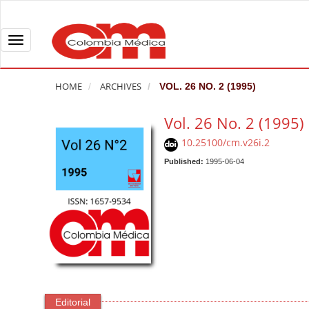
Q
u
i
T
c
o
k
g
HOME
ARCHIVES
VOL. 26 NO. 2 (1995)
j
g
u
l
Vol. 26 No. 2 (1995)
m
e
10.25100/cm.v26i.2
p
n
t
Published:
1995-06-04
a
o
v
p
i
a
g
g
a
e
t
c
i
o
o
n
n
Editorial