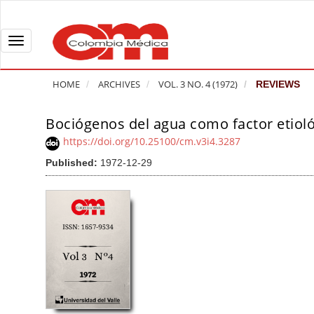
Q
u
i
T
c
o
k
g
HOME
ARCHIVES
VOL. 3 NO. 4 (1972)
REVIEWS
j
g
u
l
Bociógenos del agua como factor etioló
A
m
e
r
https://doi.org/10.25100/cm.v3i4.3287
p
n
t
Published:
1972-12-29
t
a
i
o
v
c
p
i
l
a
g
e
g
a
S
e
t
i
c
i
d
o
o
e
n
b
n