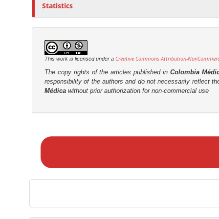
Statistics
Creative Commons Attribution-NonCommercia
This work is licensed under a
The copy rights of the articles published in
Colombia Médi
responsibility of the authors and do not necessarily reflect t
Médica
without prior authorization for non-commercial use
M
a
k
e
a
S
u
b