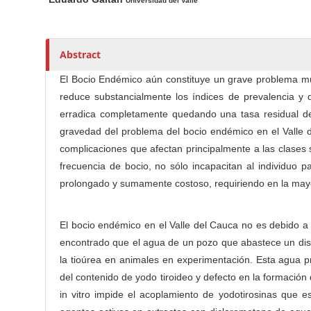
n
a
u
Universidad del Valle
i
t
M
n
h
a
A
o
Abstract
i
r
r
n
El Bocio Endémico aún constituye un grave problema mu
t
s
C
reduce substancialmente los índices de prevalencia y 
i
o
erradica completamente quedando una tasa residual de
c
n
gravedad del problema del bocio endémico en el Valle d
l
t
complicaciones que afectan principalmente a las clases 
e
e
frecuencia de bocio, no sólo incapacitan al individuo 
C
n
prolongado y sumamente costoso, requiriendo en la mayorí
o
t
n
S
t
El bocio endémico en el Valle del Cauca no es debido a
e
i
encontrado que el agua de un pozo que abastece un distri
n
d
la tioúrea en animales en experimentación. Esta agua p
t
e
del contenido de yodo tiroideo y defecto en la formación 
b
in vitro impide el acoplamiento de yodotirosinas que e
a