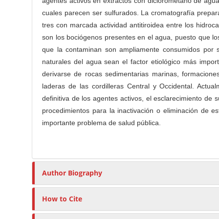
agentes activos en extractos con diclorometano de agua
r
cuales parecen ser sulfurados. La cromatografía prepar
tres con marcada actividad antitiroidea entre los hidro
son los bociógenos presentes en el agua, puesto que l
que la contaminan son ampliamente consumidos por se
naturales del agua sean el factor etiológico más impo
derivarse de rocas sedimentarias marinas, formacione
laderas de las cordilleras Central y Occidental. Actua
definitiva de los agentes activos, el esclarecimiento de s
procedimientos para la inactivación o eliminación de e
importante problema de salud pública.
Author Biography
How to Cite