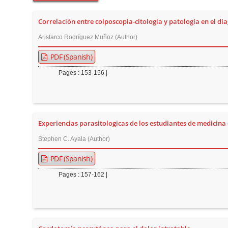
t
e
Correlación entre colposcopia-citologia y patología en el dia
n
Aristarco Rodríguez Muñoz (Author)
t
PDF (Spanish)
M
a
Pages : 153-156 |
i
n
N
a
Experiencias parasitologicas de los estudiantes de medicina 
v
Stephen C. Ayala (Author)
i
PDF (Spanish)
g
Pages : 157-162 |
a
t
i
o