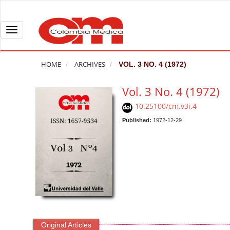
Q
u
i
T
c
o
k
g
HOME
ARCHIVES
VOL. 3 NO. 4 (1972)
j
g
u
l
Vol. 3 No. 4 (1972)
m
e
10.25100/cm.v3i.4
p
n
t
Published:
1972-12-29
a
o
v
p
i
a
g
g
a
e
t
c
i
o
o
n
n
Original Articles