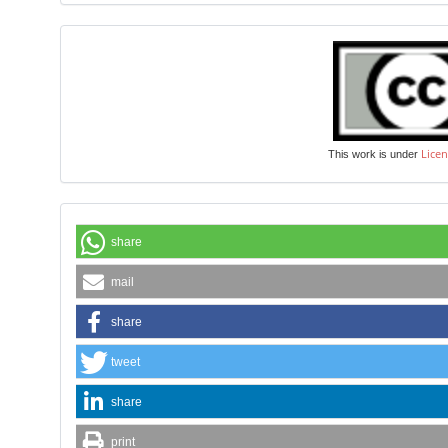
Licen
This work is under
share
mail
share
tweet
share
print