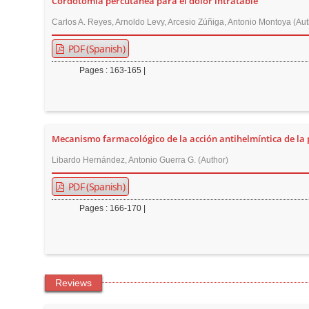
Cordotomía percutánea para el dolor intratable
n
M
Carlos A. Reyes, Arnoldo Levy, Arcesio Zúñiga, Antonio Montoya (Aut
a
PDF (Spanish)
i
Pages : 163-165 |
n
C
o
n
Mecanismo farmacológico de la acción antihelmíntica de la 
t
Libardo Hernández, Antonio Guerra G. (Author)
e
n
PDF (Spanish)
t
Pages : 166-170 |
S
i
d
e
Reviews
b
a