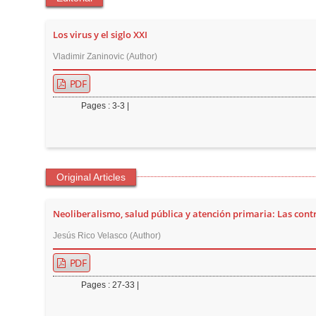
t
e
Los virus y el siglo XXI
n
Vladimir Zaninovic (Author)
t
M
PDF
a
Pages : 3-3 |
i
n
N
a
Original Articles
v
i
Neoliberalismo, salud pública y atención primaria: Las cont
g
Jesús Rico Velasco (Author)
a
PDF
t
i
Pages : 27-33 |
o