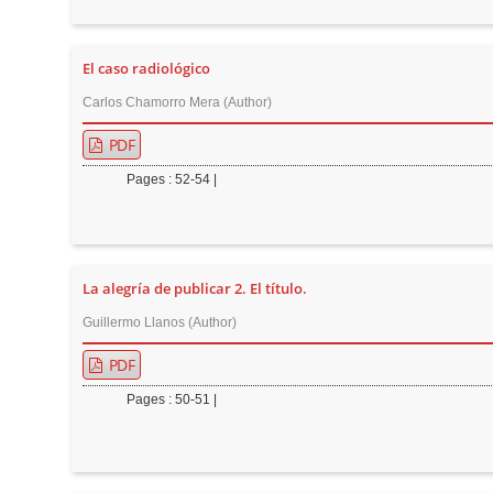
n
M
a
El caso radiológico
i
Carlos Chamorro Mera (Author)
n
PDF
C
o
Pages : 52-54 |
n
t
e
La alegría de publicar 2. El título.
n
t
Guillermo Llanos (Author)
S
PDF
i
Pages : 50-51 |
d
e
b
a