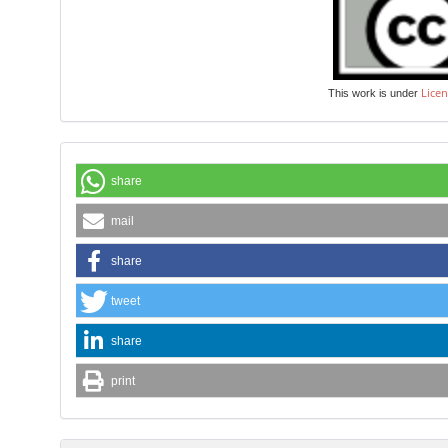
Licen
This work is under
share
mail
share
tweet
share
print