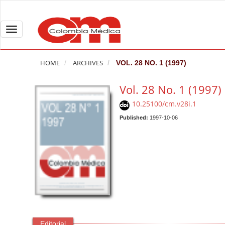
Q
u
i
T
c
o
k
g
HOME
ARCHIVES
VOL. 28 NO. 1 (1997)
j
g
u
l
Vol. 28 No. 1 (1997)
m
e
10.25100/cm.v28i.1
p
n
t
Published:
1997-10-06
a
o
v
p
i
a
g
g
a
e
t
c
i
o
o
n
n
Editorial