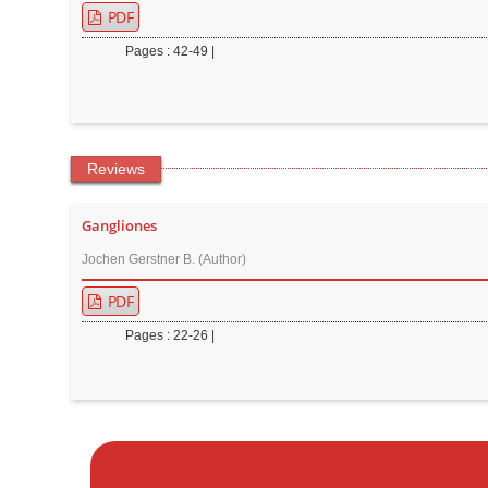
PDF
Pages : 42-49 |
Reviews
Gangliones
Jochen Gerstner B. (Author)
PDF
Pages : 22-26 |
M
a
k