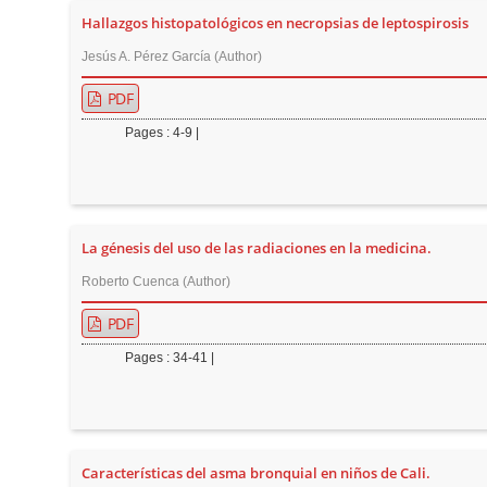
Hallazgos histopatológicos en necropsias de leptospirosis
r
Jesús A. Pérez García (Author)
PDF
Pages : 4-9 |
La génesis del uso de las radiaciones en la medicina.
Roberto Cuenca (Author)
PDF
Pages : 34-41 |
Características del asma bronquial en niños de Cali.