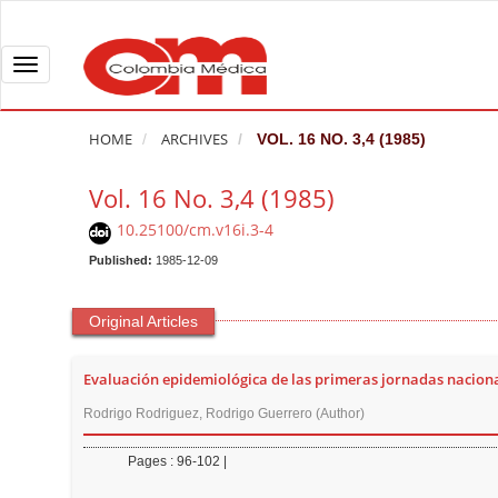
Q
u
i
T
c
o
k
g
HOME
ARCHIVES
VOL. 16 NO. 3,4 (1985)
j
g
u
l
Vol. 16 No. 3,4 (1985)
m
e
10.25100/cm.v16i.3-4
p
n
t
Published:
1985-12-09
a
o
v
p
i
Original Articles
a
g
g
a
Evaluación epidemiológica de las primeras jornadas nacion
e
t
Rodrigo Rodriguez, Rodrigo Guerrero (Author)
c
i
o
o
Pages : 96-102 |
n
n