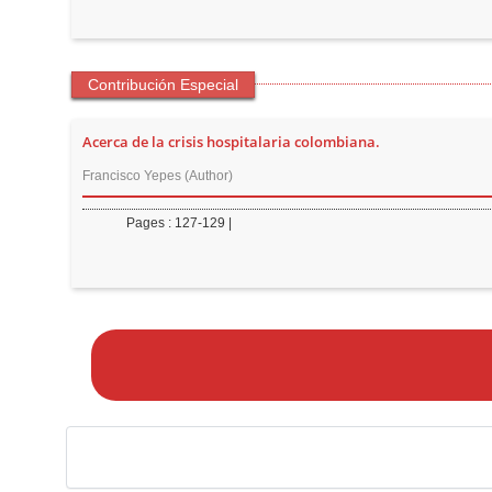
Contribución Especial
Acerca de la crisis hospitalaria colombiana.
Francisco Yepes (Author)
Pages : 127-129 |
M
a
k
e
a
S
u