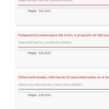
n
Dieter Böning, Hans W. Dahners (Author)
M
Pages : 111-115 |
a
i
n
C
Polipectomía endoscópica del Colón. A propósito de 328 cas
o
Jorge Saúl García, Luis Meroño (Author)
n
t
Pages : 116-118 |
e
n
t
S
Niños maltratados. Informe de 43 casos observados en el Hosp
i
Gloria Levy, Ney Guzmán, Carlos Starck (Author)
d
e
Pages : 119-124 |
b
a