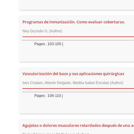
t
e
n
Programas de inmunización. Como evaluar coberturas.
t
Ney Guzmán G. (Author)
M
a
Pages : 103-105 |
i
n
N
a
Vascularización del bazo y sus aplicaciones quirúrgicas
v
Ives Chatain, Alberto Delgado, Martha Isabel Escobar (Author)
i
g
Pages : 106-110 |
a
t
i
Agujetas o dolores musculares retardados después de una act
o