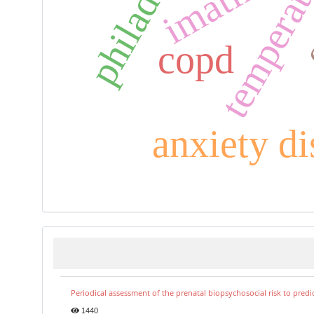
e
temperat
imatinib
copd
anxiety di
Periodical assessment of the prenatal biopsychosocial risk to predi
1440