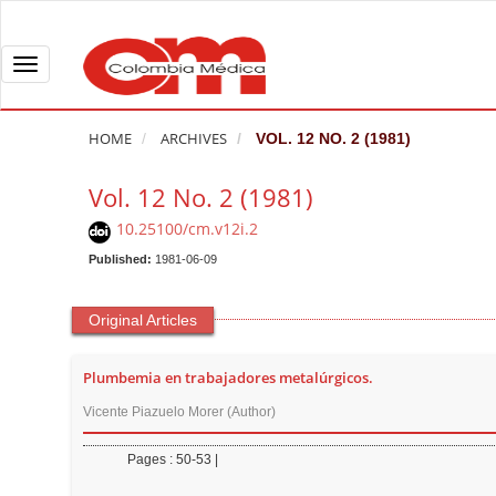
Q
u
i
T
c
o
k
g
HOME
ARCHIVES
VOL. 12 NO. 2 (1981)
j
g
u
l
Vol. 12 No. 2 (1981)
m
e
10.25100/cm.v12i.2
p
n
t
Published:
1981-06-09
a
o
v
p
i
Original Articles
a
g
g
a
Plumbemia en trabajadores metalúrgicos.
e
t
Vicente Piazuelo Morer (Author)
c
i
o
o
Pages : 50-53 |
n
n