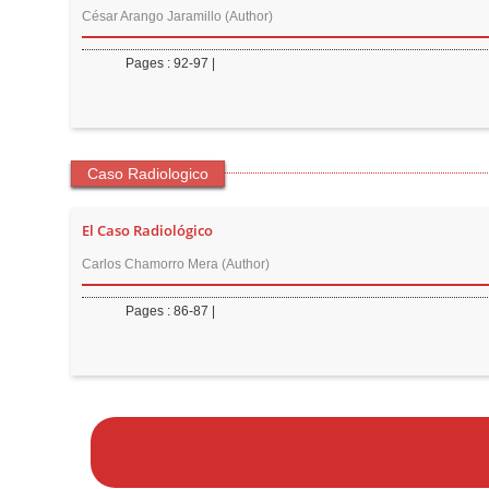
César Arango Jaramillo (Author)
r
Pages : 92-97 |
Caso Radiologico
El Caso Radiológico
Carlos Chamorro Mera (Author)
Pages : 86-87 |
M
a
k
e