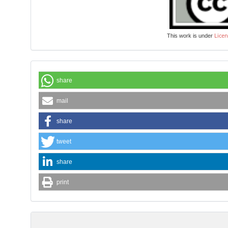
Licen
This work is under
share
mail
share
tweet
share
print