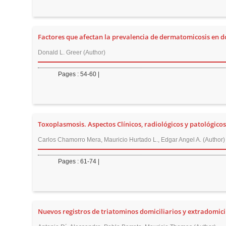
t
e
n
Factores que afectan la prevalencia de dermatomicosis en d
t
Donald L. Greer (Author)
M
a
Pages : 54-60 |
i
n
N
a
Toxoplasmosis. Aspectos Clínicos, radiológicos y patológicos
v
Carlos Chamorro Mera, Mauricio Hurtado L., Edgar Angel A. (Author)
i
g
Pages : 61-74 |
a
t
i
Nuevos registros de triatominos domiciliarios y extradomici
o