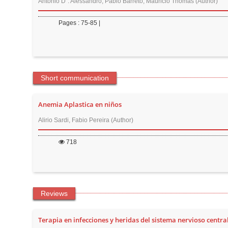
n
Antonio D´. Alessandro, Pablo Barreto, Mauricio Thomas (Author)
M
Pages : 75-85 |
a
i
n
C
Short communication
o
n
Anemia Aplastica en niños
t
e
Alirio Sardi, Fabio Pereira (Author)
n
718
t
S
i
d
Reviews
e
b
Terapia en infecciones y heridas del sistema nervioso central
a