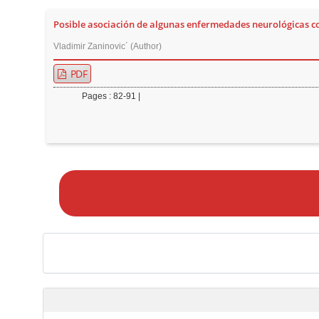
Posible asociación de algunas enfermedades neurológicas co
Vladimir Zaninovic´ (Author)
PDF
Pages : 82-91 |
M
a
k
e
a
S
u
b
m
i