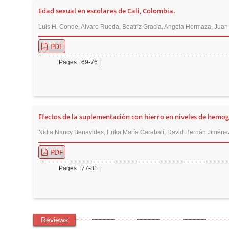
Edad sexual en escolares de Cali, Colombia.
r
Luis H. Conde, Alvaro Rueda, Beatriz Gracia, Angela Hormaza, Juan
PDF
Pages : 69-76 |
Efectos de la suplementación con hierro en niveles de hemo
Nidia Nancy Benavides, Erika María Carabalí, David Hernán Jiménez
PDF
Pages : 77-81 |
Reviews