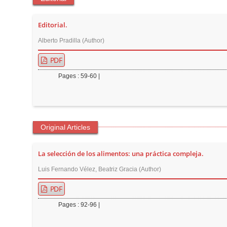
t
e
Editorial.
n
Alberto Pradilla (Author)
t
M
PDF
a
Pages : 59-60 |
i
n
N
a
Original Articles
v
i
La selección de los alimentos: una práctica compleja.
g
Luis Fernando Vélez, Beatriz Gracia (Author)
a
PDF
t
i
Pages : 92-96 |
o