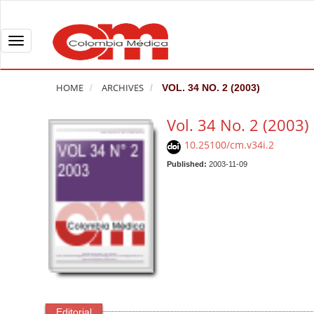
Q
u
i
T
c
o
k
g
HOME
ARCHIVES
VOL. 34 NO. 2 (2003)
j
g
u
l
Vol. 34 No. 2 (2003)
m
e
10.25100/cm.v34i.2
p
n
t
Published:
2003-11-09
a
o
v
p
i
a
g
g
a
e
t
c
i
o
o
n
n
Editorial