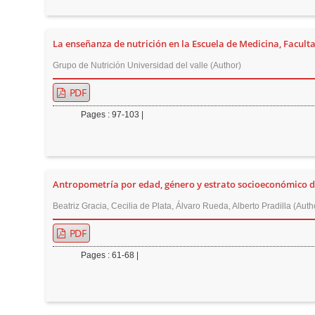
n
M
a
La enseñanza de nutrición en la Escuela de Medicina, Faculta
i
Grupo de Nutrición Universidad del valle (Author)
n
PDF
C
o
Pages : 97-103 |
n
t
e
Antropometría por edad, género y estrato socioeconómico de
n
t
Beatriz Gracia, Cecilia de Plata, Álvaro Rueda, Alberto Pradilla (Auth
S
PDF
i
Pages : 61-68 |
d
e
b
a