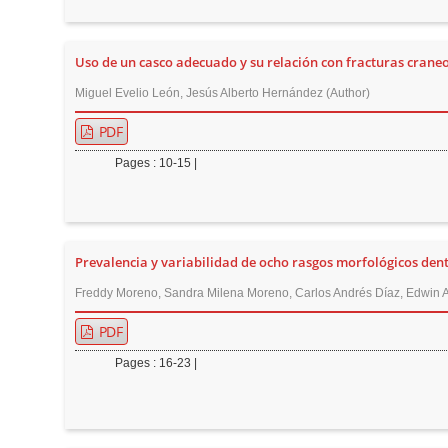
n
M
a
Uso de un casco adecuado y su relación con fracturas craneof
i
Miguel Evelio León, Jesús Alberto Hernández (Author)
n
PDF
C
o
Pages : 10-15 |
n
t
e
Prevalencia y variabilidad de ocho rasgos morfológicos dental
n
t
Freddy Moreno, Sandra Milena Moreno, Carlos Andrés Díaz, Edwin A
S
PDF
i
Pages : 16-23 |
d
e
b
a