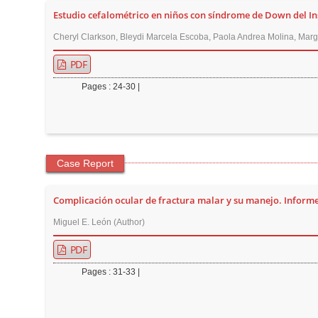
Estudio cefalométrico en niños con síndrome de Down del In
r
Cheryl Clarkson, Bleydi Marcela Escoba, Paola Andrea Molina, Marga
PDF
Pages : 24-30 |
Case Report
Complicación ocular de fractura malar y su manejo. Informe
Miguel E. León (Author)
PDF
Pages : 31-33 |