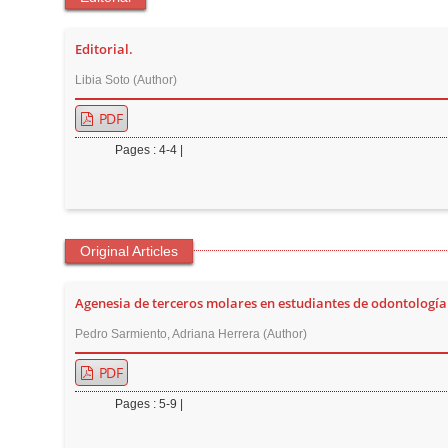
t
e
Editorial.
n
Libia Soto (Author)
t
M
PDF
a
Pages : 4-4 |
i
n
N
a
Original Articles
v
i
Agenesia de terceros molares en estudiantes de odontología d
g
Pedro Sarmiento, Adriana Herrera (Author)
a
PDF
t
i
Pages : 5-9 |
o