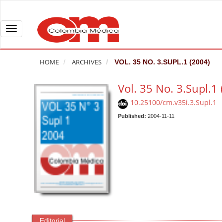
Q
u
i
T
c
o
k
g
HOME
ARCHIVES
VOL. 35 NO. 3.SUPL.1 (2004)
j
g
u
l
Vol. 35 No. 3.Supl.1
m
e
10.25100/cm.v35i.3.Supl.1
p
n
t
Published:
2004-11-11
a
o
v
p
i
a
g
g
a
e
t
c
i
o
o
n
n
Editorial