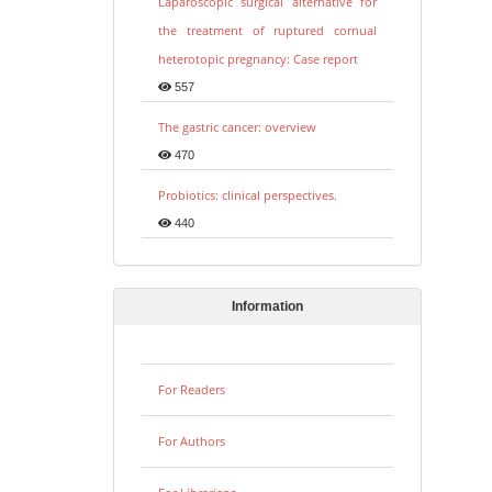
Laparoscopic surgical alternative for
the treatment of ruptured cornual
heterotopic pregnancy: Case report
557
The gastric cancer: overview
470
Probiotics: clinical perspectives.
440
Information
For Readers
For Authors