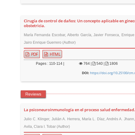
Cirugía de control de daños: Un concepto aplicable en ginec
obstetricia.
María Fernanda Escobar, Alberto García, Javier Fonseca, Enrique
Jairo Enrique Guerrero (Author)
PDF
HTML
Pages : 110-114 |
764
|
540 |
1806
https://doi.org/10.25100/cm.
DOI:
Reviews
La psiconeuroinmunología en el proceso salud enfermedad
Julio C. Klinger, Julián A. Herrera, María L. Díaz, Andrés A. Jhann, 
Avila, Clara I. Tobar (Author)