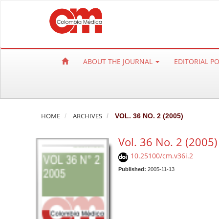
Q
u
i
c
k
ABOUT THE JOURNAL
EDITORIAL P
j
u
m
p
t
HOME
ARCHIVES
VOL. 36 NO. 2 (2005)
o
Vol. 36 No. 2 (2005)
p
a
10.25100/cm.v36i.2
g
Published:
2005-11-13
e
c
o
n