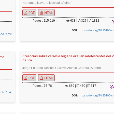
Hernando Navarro Newball (Author)
PDF
HTML
Pages : 115-119 |
638
|
327 |
1832
https://doi.org/10.25100/c
DOI:
v36i.2.334
Creencias sobre caries e higiene oral en adolescentes del V
ema.
Cauca.
Jorge Eduardo Tascón, Gustavo Alonso Cabrera (Author)
PDF
HTML
Pages : 76-78 |
689
|
430 |
517
v36i.2.343
https://doi.org/10.25100/c
DOI: