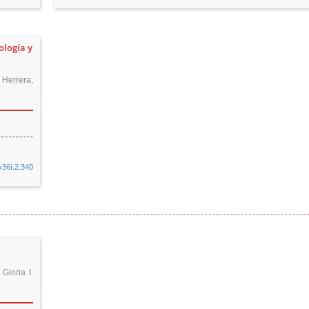
ología y
 Herrera,
v36i.2.340
.
Gloria I.