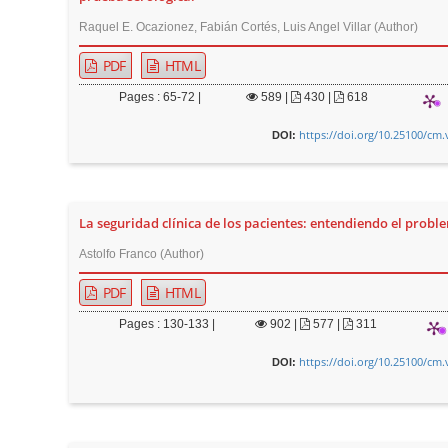
n
Raquel E. Ocazionez, Fabián Cortés, Luis Angel Villar (Author)
M
a
PDF
HTML
i
Pages : 65-72 |
589
|
430 |
618
n
C
https://doi.org/10.25100/cm.
DOI:
o
n
t
La seguridad clínica de los pacientes: entendiendo el probl
e
Astolfo Franco (Author)
n
t
PDF
HTML
S
Pages : 130-133 |
902
|
577 |
311
i
https://doi.org/10.25100/cm.
DOI:
d
e
b
a