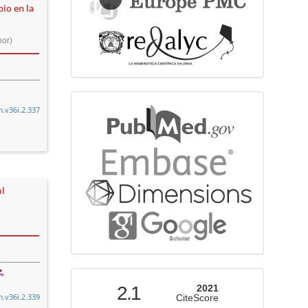
io en la
hor)
bibliographicdatabase
m.v36i.2.337
al
indexed
2.1
2021
m.v36i.2.339
CiteScore