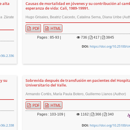
e alta
Causas de mortalidad en jóvenes y su contribución al camb
esperanza de vida: Cali, 1989-19991.
ia Zárate
Hugo Grisales, Beatriz Caicedo, Catalina Serna, Diana Uribe (Aut
PDF
HTML
Pages : 85-93 |
736
|
417 |
3845
https://doi.org/10.25100/c
DOI:
v36i.2.336
y su
Sobrevida después de transfusión en pacientes del Hospit
Universitario del Valle.
Armando Cortés, María Paula Botero, Guillermo Llanos (Author)
PDF
HTML
Pages : 103-109 |
1162
|
366 |
340
v36i.2.338
https://doi.org/10.25100/c
DOI: