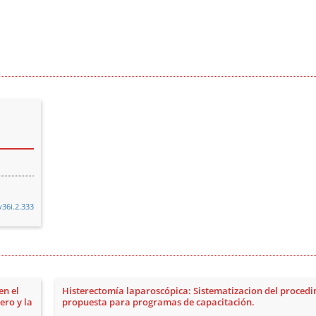
v36i.2.333
en el
Histerectomía laparoscópica: Sistematizacion del procedi
ero y la
propuesta para programas de capacitación.