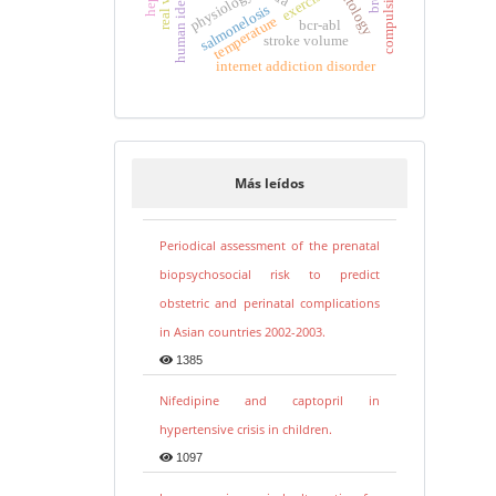
human identification
exercise
physiology
salmonelosis
temperature
bcr-abl
stroke volume
internet addiction disorder
Más leídos
Periodical assessment of the prenatal
biopsychosocial risk to predict
obstetric and perinatal complications
in Asian countries 2002-2003.
1385
Nifedipine and captopril in
hypertensive crisis in children.
1097