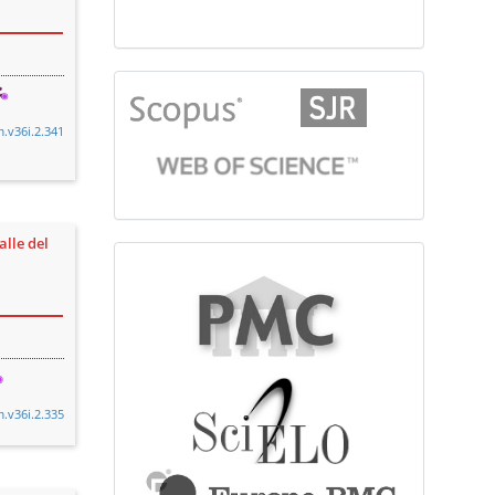
citationindex
m.v36i.2.341
alle del
fulltext
m.v36i.2.335