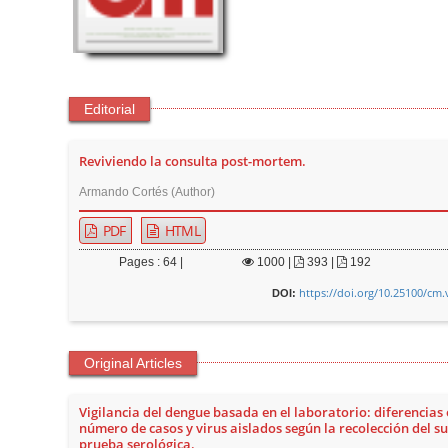
t
e
n
t
Editorial
M
a
Reviviendo la consulta post-mortem.
i
n
Armando Cortés (Author)
N
PDF
HTML
a
Pages : 64 |
1000
|
393 |
192
v
https://doi.org/10.25100/cm.
i
DOI:
g
a
Original Articles
t
i
Vigilancia del dengue basada en el laboratorio: diferencias 
o
número de casos y virus aislados según la recolección del su
prueba serológica.