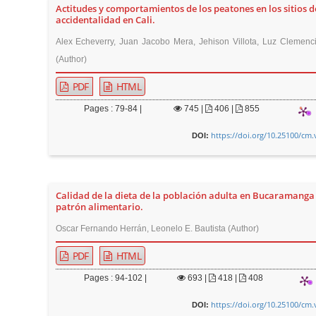
Actitudes y comportamientos de los peatones en los sitios d
r
accidentalidad en Cali.
Alex Echeverry, Juan Jacobo Mera, Jehison Villota, Luz Clemenc
(Author)
PDF
HTML
Pages : 79-84 |
745
|
406 |
855
https://doi.org/10.25100/cm.
DOI:
Calidad de la dieta de la población adulta en Bucaramanga 
patrón alimentario.
Oscar Fernando Herrán, Leonelo E. Bautista (Author)
PDF
HTML
Pages : 94-102 |
693
|
418 |
408
https://doi.org/10.25100/cm.
DOI: