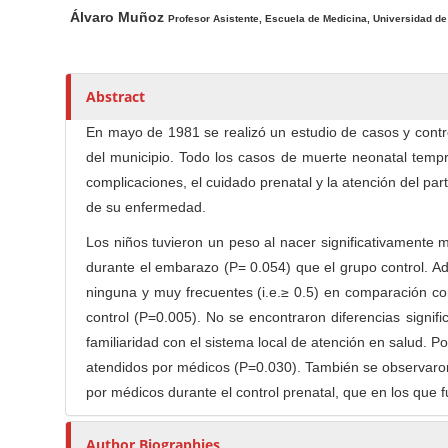
n
h
n
Álvaro Muñoz
Profesor Asistente, Escuela de Medicina, Universidad de
A
o
M
r
r
a
t
s
i
Abstract
i
n
c
C
En mayo de 1981 se realizó un estudio de casos y control
l
del municipio. Todo los casos de muerte neonatal temp
o
e
complicaciones, el cuidado prenatal y la atención del part
n
C
de su enfermedad.
t
o
e
n
Los niños tuvieron un peso al nacer significativament
n
t
durante el embarazo (P= 0.054) que el grupo control. A
t
e
ninguna y muy frecuentes (i.e.≥ 0.5) en comparación c
n
S
control (P=0.005). No se encontraron diferencias signif
t
i
familiaridad con el sistema local de atención en salud. 
d
atendidos por médicos (P=0.030). También se observaron
e
por médicos durante el control prenatal, que en los que 
b
Author Biographies
a