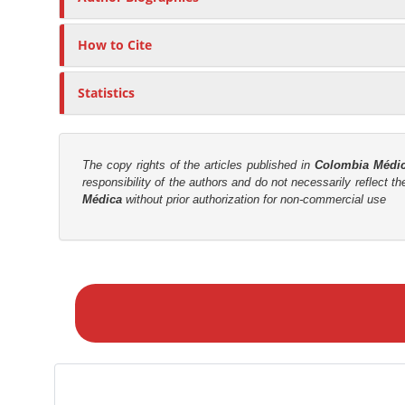
r
How to Cite
Statistics
The copy rights of the articles published in
Colombia Médi
responsibility of the authors and do not necessarily reflect t
Médica
without prior authorization for non-commercial use
M
a
k
e
a
S
u