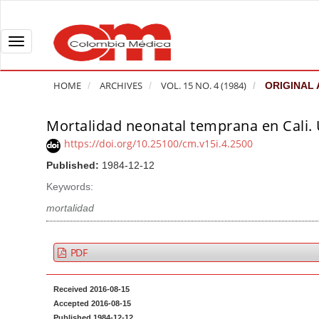
Q
u
i
T
c
o
k
g
HOME
ARCHIVES
VOL. 15 NO. 4 (1984)
ORIGINAL 
j
g
u
l
Mortalidad neonatal temprana en Cali. 
A
m
e
r
https://doi.org/10.25100/cm.v15i.4.2500
p
n
t
Published:
1984-12-12
t
a
i
o
v
Keywords:
c
p
i
l
mortalidad
a
g
e
g
a
S
PDF
e
t
i
c
i
d
Received 2016-08-15
o
o
e
Accepted 2016-08-15
n
b
n
Published 1984-12-12