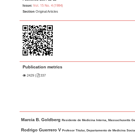
a
t
Vol. 15 No. 4 (1984)
Issue:
r
e
Section
Original Articles
n
t
M
a
i
n
N
Publication metrics
a
2429
|
337
v
i
g
a
t
M
A
Marcia B. Goldberg
i
a
u
Residente de Medicina Interna, Massachusetts Ge
o
i
t
Rodrigo Guerrero V
Profesor Titular, Departamento de Medicina Social