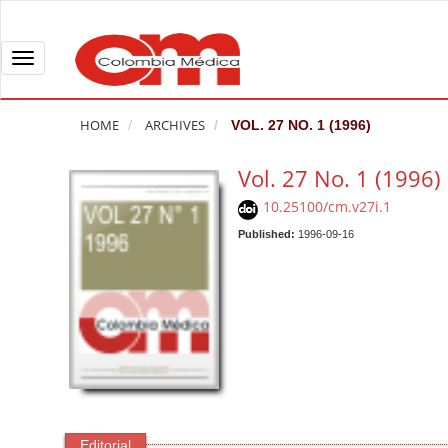
Q
u
i
T
c
o
k
g
HOME
ARCHIVES
VOL. 27 NO. 1 (1996)
j
g
u
l
Vol. 27 No. 1 (1996)
m
e
10.25100/cm.v27i.1
p
n
t
Published:
1996-09-16
a
o
v
p
i
a
g
g
a
e
t
c
i
o
o
n
n
Editorial