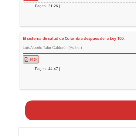
Pages : 21-26 |
El sistema de salud de Colombia después de la Ley 100.
Luis Alberto Tafur Calderón (Author)
PDF
Pages : 44-47 |
M
a
k
e
a
S