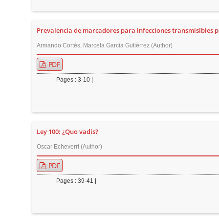
n
M
a
Prevalencia de marcadores para infecciones transmisibles p
i
Armando Cortés, Marcela García Gutiérrez (Author)
n
PDF
C
o
Pages : 3-10 |
n
t
e
n
Ley 100: ¿Quo vadis?
t
Oscar Echeverri (Author)
S
PDF
i
d
Pages : 39-41 |
e
b
a