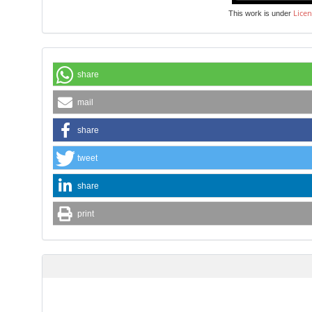
Licen
This work is under
share
mail
share
tweet
share
print