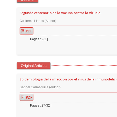
t
e
Segundo centenario de la vacuna contra la viruela.
n
Guillermo Llanos (Author)
t
M
PDF
a
Pages : 2-2 |
i
n
N
a
Original Articles
v
i
Epidemiología de la infección por el virus de la inmunodef
g
Gabriel Carrasquilla (Author)
a
PDF
t
i
Pages : 27-32 |
o