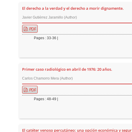
r
El derecho a la verdad y el derecho a morir dignamente.
Javier Gutiérrez Jaramillo (Author)
PDF
Pages : 33-36 |
Primer caso radiológico en abril de 1976: 20 años.
Carlos Chamorro Mera (Author)
PDF
Pages : 48-49 |
El catéter venoso percutáneo: una opción económica y segu