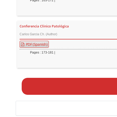
Pages : 163-172 |
Conferencia Clínico Patológica
Carlos Garcia Ch. (Author)
PDF (Spanish)
Pages : 173-181 |
M
a
k
e
a
S
u