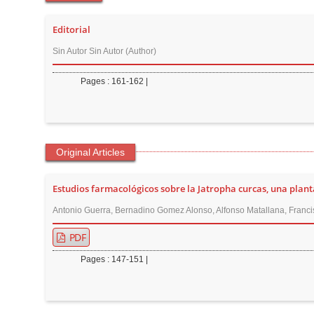
t
e
Editorial
n
Sin Autor Sin Autor (Author)
t
M
Pages : 161-162 |
a
i
n
N
Original Articles
a
v
Estudios farmacológicos sobre la Jatropha curcas, una planta
i
Antonio Guerra, Bernadino Gomez Alonso, Alfonso Matallana, Franci
g
PDF
a
Pages : 147-151 |
t
i
o