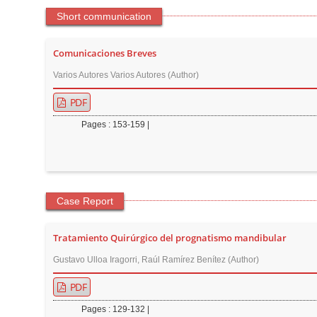
n
Short communication
M
a
Comunicaciones Breves
i
n
Varios Autores Varios Autores (Author)
C
PDF
o
Pages : 153-159 |
n
t
e
n
Case Report
t
S
Tratamiento Quirúrgico del prognatismo mandibular
i
d
Gustavo Ulloa Iragorri, Raúl Ramírez Benítez (Author)
e
PDF
b
Pages : 129-132 |
a